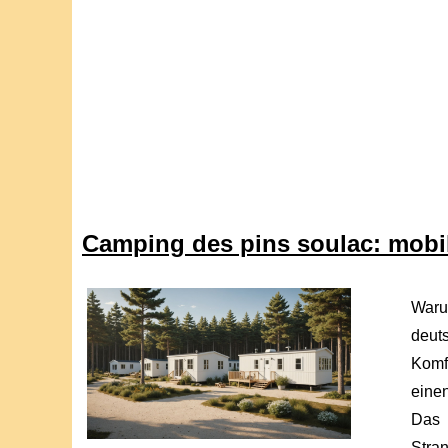
Camping des pins soulac: mobi
Waru
deut
Komf
eine
Das 
Stra