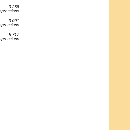
3 258
mpressions
3 091
mpressions
5 717
mpressions