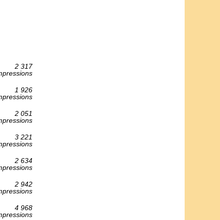
2 317
mpressions
1 926
mpressions
2 051
mpressions
3 221
mpressions
2 634
mpressions
2 942
mpressions
4 968
mpressions