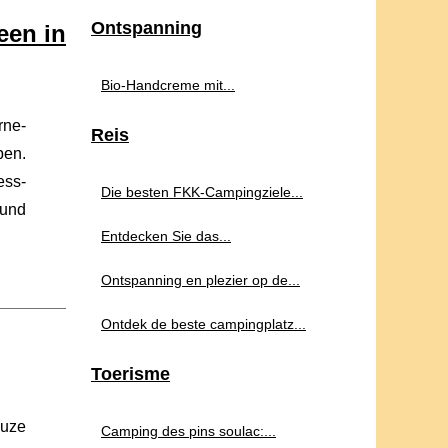
Ontspanning
een in
Bio-Handcreme mit...
rne-
Reis
pen.
ess-
Die besten FKK-Campingziele...
 und
Entdecken Sie das...
Ontspanning en plezier op de...
Ontdek de beste campingplatz...
Toerisme
euze
Camping des pins soulac:...