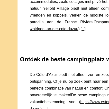
accommodaties, zoals cottages met privé-hot
natuur. Yelloh! Village biedt niet alleen co
vrienden en koppels. Verken de mooiste loca
paradijs aan de Franse Rivièra.Ontspan
whirlpool-an-der-cote-dazur/
) [
...
]
Ontdek de beste campingplatz w
De Côte d’Azur biedt niet alleen zon en zee
ontspanning. Of je nu op zoek bent naar een
perfecte combinatie van natuur en comfort. O
onvergetelijk te maken!De beste campings 
vakantiebestemming voo (
https://www.este
dazur/
) [
...
]