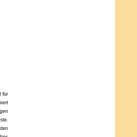
 für
iert
igen
ste.
kten
Pins