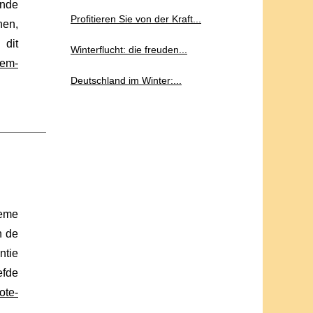
ende
Profitieren Sie von der Kraft...
nen,
 dit
Winterflucht: die freuden...
nem-
Deutschland im Winter:...
ieme
n de
ntie
efde
ote-