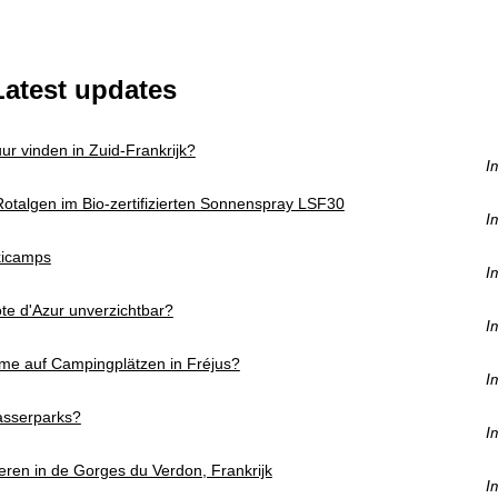
Latest updates
r vinden in Zuid-Frankrijk?
I
 Rotalgen im Bio-zertifizierten Sonnenspray LSF30
I
skicamps
I
e d'Azur unverzichtbar?
I
ime auf Campingplätzen in Fréjus?
I
asserparks?
I
eren in de Gorges du Verdon, Frankrijk
I