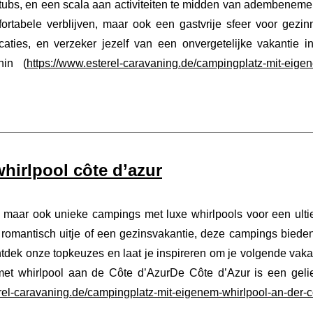
 tubs, en een scala aan activiteiten te midden van adembenem
mfortabele verblijven, maar ook een gastvrije sfeer voor gezin
ties, en verzeker jezelf van een onvergetelijke vakantie in
nin (
https://www.esterel-caravaning.de/campingplatz-mit-eige
hirlpool côte d’azur
, maar ook unieke campings met luxe whirlpools voor een ult
 romantisch uitje of een gezinsvakantie, deze campings biede
ntdek onze topkeuzes en laat je inspireren om je volgende vaka
met whirlpool aan de Côte d’AzurDe Côte d’Azur is een geli
rel-caravaning.de/campingplatz-mit-eigenem-whirlpool-an-der-c